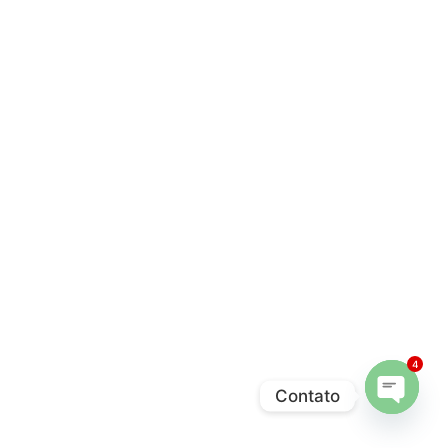
4
Contato
Open 