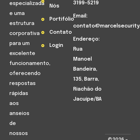
3199-5219
especializada
Nós
e uma
Email:
Portifólio
estrutura
contato@marcelsecurity
Contato
corporativa
Endereço:
para um
Login
Rua
excelente
Manoel
funcionamento,
Bandeira,
oferecendo
135, Barra,
respostas
Riachão do
rápidas
Jacuípe/BA
aos
anseios
de
nossos
©2026 –