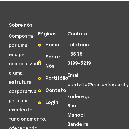
Sobre nós
Páginas
Contato
Composta
Home
Telefone:
por uma
+55 75
equipe
Sobre
3199-5219
especializada
Nós
e uma
Email:
Portifólio
estrutura
contato@marcelsecurity
Contato
corporativa
Endereço:
para um
Login
Rua
excelente
Manoel
funcionamento,
Bandeira,
oferecendo