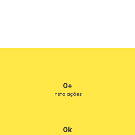
0
+
Instalações
0
k