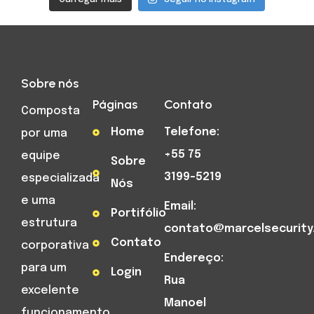
Sobre nós
Páginas
Contato
Composta
Home
Telefone:
por uma
+55 75
equipe
Sobre
3199-5219
especializada
Nós
e uma
Email:
Portifólio
estrutura
contato@marcelsecurity
Contato
corporativa
Endereço:
para um
Login
Rua
excelente
Manoel
funcionamento,